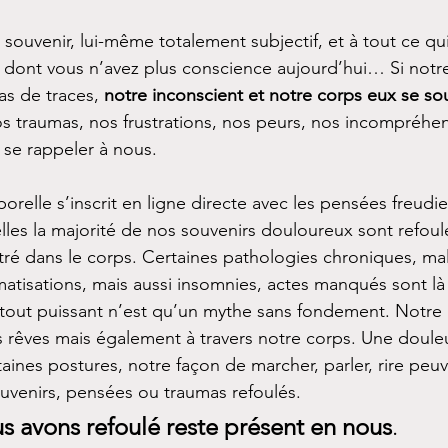
souvenir, lui-même totalement subjectif, et à tout ce qui 
 dont vous n’avez plus conscience aujourd’hui… Si notr
s de traces, 
notre inconscient et notre corps eux se so
 traumas, nos frustrations, nos peurs, nos incompréhe
se rappeler à nous. 
orelle s’inscrit en ligne directe avec les pensées freudi
lles la majorité de nos souvenirs douloureux sont refoul
stré dans le corps. Certaines pathologies chroniques, mal
matisations, mais aussi insomnies, actes manqués sont là
 tout puissant n’est qu’un mythe sans fondement. Notre 
s rêves mais également à travers notre corps. Une doule
aines postures, notre façon de marcher, parler, rire peuv
ouvenirs, pensées ou traumas refoulés. 
s avons refoulé reste présent en nous
. 