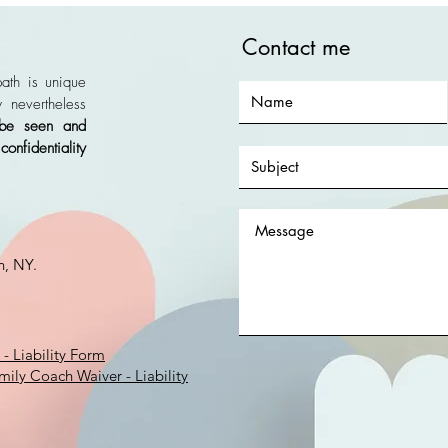
Contact me
ath is unique
 nevertheless
 be seen and
nfidentiality
on, NY.
- Liability Form
ily Coach Waiver - Liability