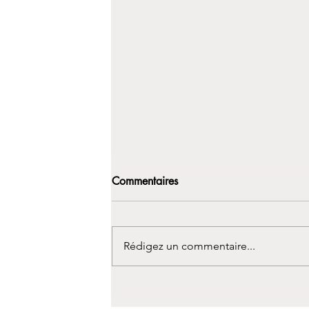
Commentaires
Rédigez un commentaire...
Les thérapies cognitives et
comportementales peuvent-