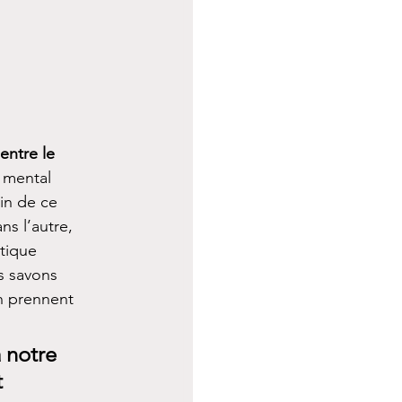
entre le 
 mental 
in de ce 
ns l’autre, 
tique 
s savons 
n prennent 
 notre 
 