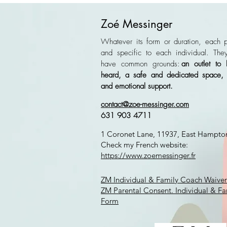
elles aider les enfants à gérer
leurs stress ?
Zoé Messinger
Whatever its form or duration, each p
and specific to each individual. They
have common grounds:
an outlet to
heard, a safe and dedicated space, co
and emotional support.
contact@zoe-messinger.com
631 903 4711
1 Coronet Lane, 11937, East Hampt
Check my French website:
https://www.zoemessinger
.fr
ZM Individual & Family Coach Waiver 
ZM Parental Consent. Individual & Fam
Form