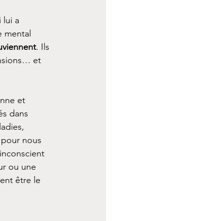
lui a 
e mental 
uviennent
. Ils 
nsions… et 
enne et 
és dans 
adies, 
 pour nous 
inconscient 
ur ou une 
ent être le 